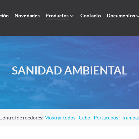
ción
Novedades
Productos
Contacto
Documentos
SANIDAD AMBIENTAL
Control de roedores:
Mostrar todos
|
Cebo
|
Portacebos
|
Trampa