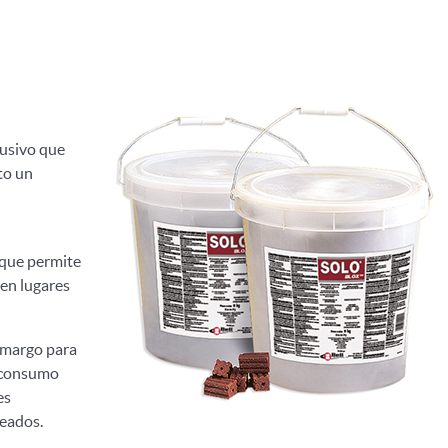
lusivo que
to un
 que permite
en lugares
amargo para
l consumo
es
seados.