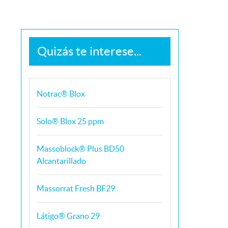
Quizás te interese...
Notrac® Blox
Solo® Blox 25 ppm
Massoblock® Plus BD50
Alcantarillado
Massorrat Fresh BF29
Látigo® Grano 29