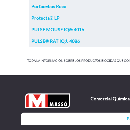
Portacebos Roca
Protecta® LP
PULSE MOUSE IQ® 4016
PULSE® RAT IQ® 4086
TODA LA INFORMACIÓN SOBRE LOS PRODUCTOS BIOCIDAS QUE CONT
Comercial Química 
P