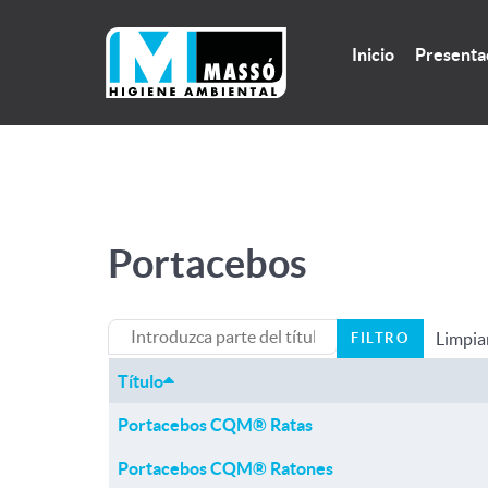
Inicio
Presenta
Portacebos
Introduzca parte del título
Limpia
FILTRO
Título
Portacebos CQM® Ratas
Portacebos CQM® Ratones